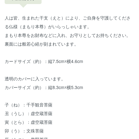
人は皆、生まれた干支（えと）により、ご自身を守護してくださ
る仏様（まもり本尊）がいらっしゃいます。
まもり本尊をお財布などに入れ、お守りとしてお持ちください。
裏面には般若心経が刻まれています。
カードサイズ（約）：縦7.5cm☓横4.6cm
透明のカバーに入っています。
カバーサイズ（約）：縦8.3cm☓横5.3cm
子（ね）：千手観音菩薩
丑（うし）：虚空蔵菩薩
寅（とら）：虚空蔵菩薩
卯（う）：文殊菩薩